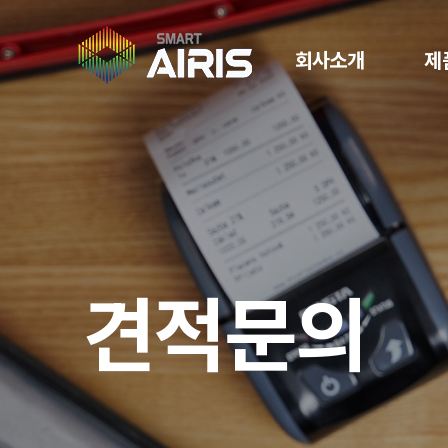
회사소개
제
견
적
문
의